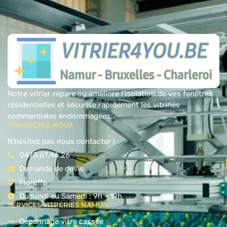
Notre vitrier répare ou améliore l’isolation de vos fenêtres
résidentielles et sécurise rapidement les vitrines
commerciales endommagées.
CONTACTEZ-NOUS
N’hésitez pas nous contacter !
0473.67.46.26
Demande de devis
Floreffe
Du lundi au Samedi : 9h - 19h
SERVICES VITRERIES NAMUR
Dépannage vitre cassée